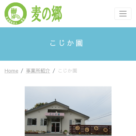
こじか園
Home
事業所紹介
こじか園
Previous
Next